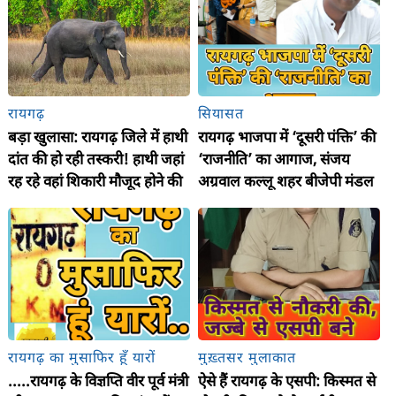
रायगढ़
सियासत
बड़ा खुलासा: रायगढ़ जिले में हाथी
रायगढ़ भाजपा में ‘दूसरी पंक्ति’ की
दांत की हो रही तस्करी! हाथी जहां
‘राजनीति’ का आगाज, संजय
रह रहे वहां शिकारी मौजूद होने की
अग्रवाल कल्लू शहर बीजेपी मंडल
आशंका, हाईकोर्ट में चल रही
तो शैलेष माली जूटमिल
हाथियों की मौत की सुनवाई में
चक्रधरनगर मंडल अध्यक्ष बने
सरकार ने दिया जवाब
रायगढ़ का मुसाफिर हूँ यारों
मुख़्तसर मुलाकात
.....रायगढ़ के विज्ञप्ति वीर पूर्व मंत्री
ऐसे हैं रायगढ़ के एसपी: किस्मत से