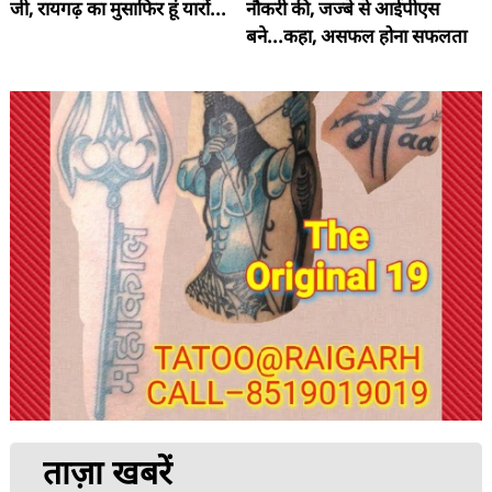
जी, रायगढ़ का मुसाफिर हूं यारों...
नौकरी की, जज्बे से आईपीएस
बने...कहा, असफल होना सफलता
से पहले की अनुभवी सीढ़ी होती है
ताज़ा खबरें