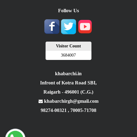
Follow Us
Visitor Count
3684007
khabarchi.in
Infront of Kotra Road SBI,
Raigarh - 496001 (C.G.)
khabarchirgh@gmail.com
98274-00321
,
70005-71708