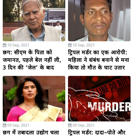
‘येलो’ अलर्ट
भारी बारिश का अनुमान
10 Sep, 2021
10 Sep, 2021
छग: सीएम के पिता को
ट्रिपल मर्डर का एक आरोपी:
जमानत, पहले बेल नहीं ली,
महिला ने संबंध बनाने से मना
3 दिन की ‘जेल’ के बाद
किया तो मौत के घाट उतार
‘बेल’ एप्लिकेशन लगाई
दिया, बेटा और ससुर ने मर्डर
देख लिया तो उन्हें भी परलोक
भेज दिया
09 Sep, 2021
09 Sep, 2021
छग में तबादला उद्योग चला
ट्रिपल मर्डर: दादा–पोते और