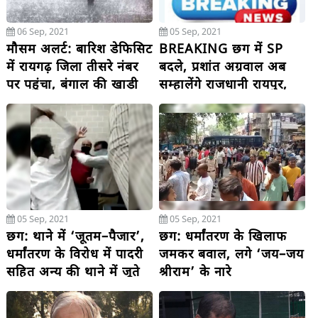
06 Sep, 2021
05 Sep, 2021
मौसम अलर्ट: बारिश डेफिसिट
BREAKING छग में SP
में रायगढ़ जिला तीसरे नंबर
बदले, प्रशांत अग्रवाल अब
पर पहुंचा, बंगाल की खाड़ी
सम्हालेंगे राजधानी रायपुर,
पर साइक्लोनिक सर्कुलेशन से
अजय यादव पीएचक्यू भेजे
बारिश के आसार
गए.... धर्मांतरण के बवाल ने
बदल दिया रायपुर एसपी?
एसएसपी ने पहले थानेदार को
हटाया, फिर देर रात सरकार
ने एसएसपी को हटाया....
05 Sep, 2021
05 Sep, 2021
छग: थाने में ‘जूतम–पैजार’,
छग: धर्मांतरण के खिलाफ
धर्मांतरण के विरोध में पादरी
जमकर बवाल, लगे ‘जय–जय
सहित अन्य की थाने में जूते
श्रीराम’ के नारे
से पिटाई, टीआई लाइन अटैच