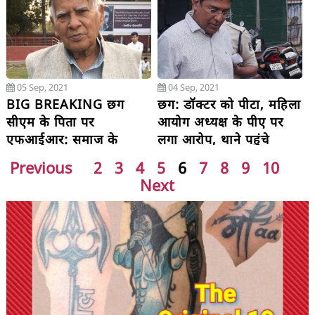
05 Sep, 2021
04 Sep, 2021
BIG BREAKING छग
छग: डॉक्टर को पीटा, महिला
सीएम के पिता पर
आयोग अध्यक्ष के पीए पर
एफआईआर: समाज के
लगा आरोप, थाने पहुंचे
खिलाफ की थी अमर्यादित
डॉक्टर्स
Previous
2
3
4
5
6
7
8
9
10
टिप्पणी
Next