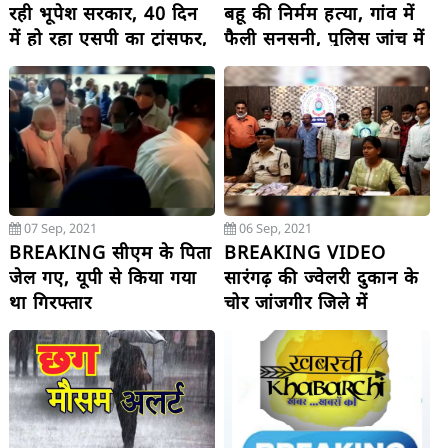
रही भूपेश सरकार, 40 दिन
बहू की निर्मम हत्या, गांव में
में हो रहा एसपी का ट्रांसफर,
फैली सनसनी, पुलिस जांच में
बीजेपी नेत्री ने लगाए कांग्रेस
जुटी
सरकार पर गंभीर आरोप
07 Sep, 2021
06 Sep, 2021
BREAKING सीएम के पिता
BREAKING VIDEO
जेल गए, यूपी से किया गया
सारंगढ़ की ज्वेलरी दुकान के
था गिरफ्तार
चोर जांजगीर जिले में
पकड़ाए, कई चोरियों का
खुलासा, 7 लाख से ज्यादा
नगद, 16 किलो चांदी बरामद