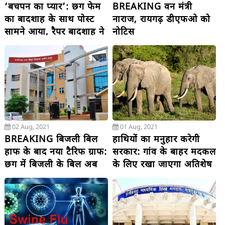
‘बचपन का प्यार’: छग फेम
BREAKING वन मंत्री
का बादशाह के साथ पोस्ट
नाराज, रायगढ़ डीएफओ को
सामने आया, रैपर बादशाह ने
नोटिस
लिखा.....
02 Aug, 2021
01 Aug, 2021
BREAKING बिजली बिल
हाथियों का मनुहार करेगी
हाफ के बाद नया टैरिफ ग्राफ:
सरकार: गांव के बाहर मदकल
छग में बिजली के बिल अब
के लिए रखा जाएगा अतिशेष
देंगे 6 प्रतिशत का झटका, दर
धान
बढ़ाने का ऐलान