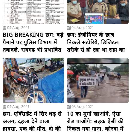
04 Aug, 2021
04 Aug, 2021
BIG BREAKING छग: बड़े
छग: इंजीनियर के छात्र
पैमाने पर पुलिस विभाग में
निकले सटोरिये, डिजिटल
तबादले, रायगढ़ भी प्रभावित
तरीके से हो रहा था सट्टा का
कारोबार, 3 गिरफ्तार
04 Aug, 2021
03 Aug, 2021
छग: एक्सिडेंट में सिर धड़ से
10 का मुर्गा खाओगे, ऐसा
अलग, दहला देने वाला
रोड पाओगे: सड़क ऐसी की
हादसा, एक की मौत, दो की
निकल गया गाना, कोरबा में