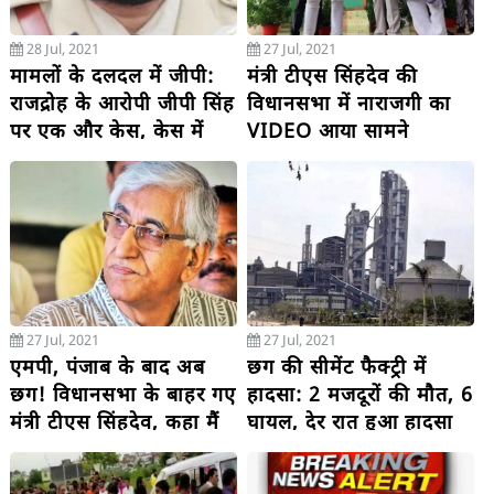
28 Jul, 2021
27 Jul, 2021
मामलों के दलदल में जीपी:
मंत्री टीएस सिंहदेव की
राजद्रोह के आरोपी जीपी सिंह
विधानसभा में नाराजगी का
पर एक और केस, केस में
VIDEO आया सामने
नहीं फंसाने मांगे थे 1 करोड़
रुपए, पुलिस ने किया मामला
दर्ज
27 Jul, 2021
27 Jul, 2021
एमपी, पंजाब के बाद अब
छग की सीमेंट फैक्ट्री में
छग! विधानसभा के बाहर गए
हादसा: 2 मजदूरों की मौत, 6
मंत्री टीएस सिंहदेव, कहा मैं
घायल, देर रात हुआ हादसा
भी एक इंसान हूं, चरित्र पर
सवाल बर्दाश्त नहीं करूंगा....