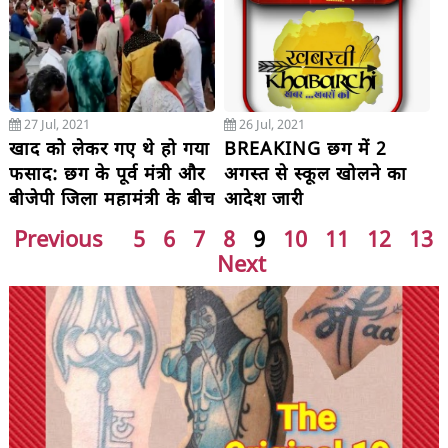
27 Jul, 2021
26 Jul, 2021
खाद को लेकर गए थे हो गया
BREAKING छग में 2
फसाद: छग के पूर्व मंत्री और
अगस्त से स्कूल खोलने का
बीजेपी जिला महामंत्री के बीच
आदेश जारी
जमकर तू–तू, मैं–मैं, सरेराह
Previous
5
6
7
8
9
10
11
12
13
भिड़ गए दोनों नेता
Next