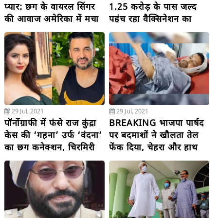
प्यार: छग के वायरल सिंगर
1.25 करोड़ के पास जल्द
की आवाज अमेरिका में मचा
पहुंच रहा वैक्सिनेशन का
रही धूम, जमकर हो रहा
आंकड़ा
वायरल
29 Jul, 2021
29 Jul, 2021
पॉर्नोग्राफी में फंसे राज कुंद्रा
BREAKING भाजपा पार्षद
केस की ‘गहना’ उर्फ ‘वंदना’
पर बदमाशों ने खौलता तेल
का छग कनेक्शन, चिरमिरी
फेंक दिया, चेहरा और हाथ
की रहने वाली....
झुलसा