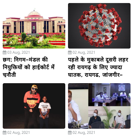
हालत गंभीर
सड़क की दुर्दशा का
रचनात्मक विरोध
03 Aug, 2021
02 Aug, 2021
छग: निगम–मंडल की
पहले के मुकाबले दूसरी लहर
नियुक्तियों को हाईकोर्ट में
रही रायगढ़ के लिए ज्यादा
चुनौती
घातक, रायगढ़, जांजगीर–
चांपा सहित कांकेर मिलाकर
आज कुल 3 मौत, रायगढ़ में
17 महीने में 1053 मौत हुई
02 Aug, 2021
02 Aug, 2021